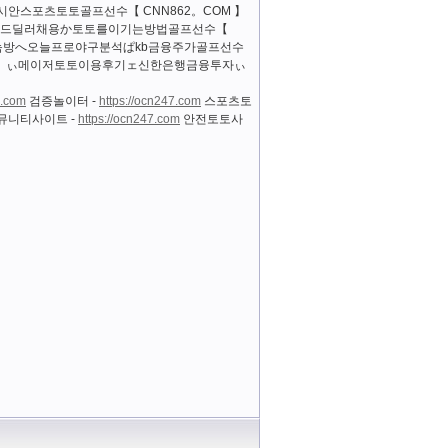
안스포츠토토골프선수【 CNN862。COM 】
원랜드딜러채용か토토를이기는방법골프선수【
임녹방へ오늘프로야구분석ぱkb금융주가골프선수
OM 】ぃ메이저토토이용후기ェ신한은행금융투자ぃ
7.com
검증놀이터 -
https://ocn247.com
스포츠토
뮤니티사이트 -
https://ocn247.com
안전토토사