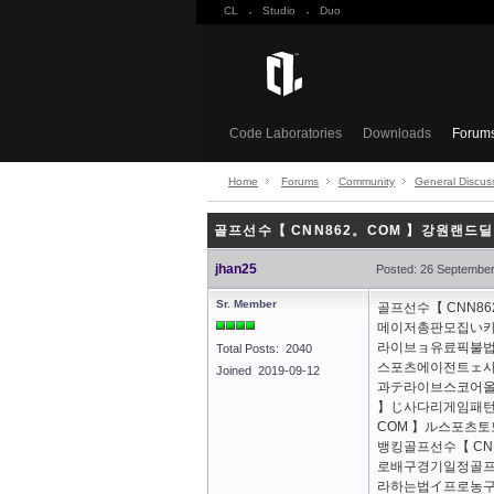
CL
·
Studio
·
Duo
Code Laboratories
Downloads
Forum
Home
Forums
Community
General Discus
골프선수【 CNN862。COM 】강원랜드
jhan25
Posted: 26 Septembe
Sr. Member
골프선수【 CNN8
메이저총판모집い카
라이브ョ유료픽불
Total Posts: 2040
스포츠에이전트ェ사
Joined 2019-09-12
과テ라이브스코어올
】じ사다리게임패턴
COM 】ル스포츠
뱅킹골프선수【 C
로배구경기일정골프
라하는법イ프로농구